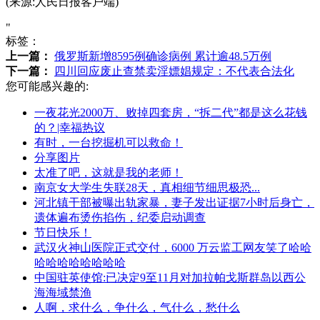
(来源:人民日报客户端)
"
标签：
上一篇：
俄罗斯新增8595例确诊病例 累计逾48.5万例
下一篇：
四川回应废止查禁卖淫嫖娼规定：不代表合法化
您可能感兴趣的:
一夜花光2000万、败掉四套房，“拆二代”都是这么花钱
的？|幸福热议
有时，一台挖掘机可以救命！
分享图片
太准了吧，这就是我的老师！
南京女大学生失联28天，真相细节细思极恐...
河北镇干部被曝出轨家暴，妻子发出证据7小时后身亡，
遗体遍布烫伤掐伤，纪委启动调查
节日快乐！
武汉火神山医院正式交付，6000 万云监工网友笑了哈哈
哈哈哈哈哈哈哈哈
中国驻英使馆:已决定9至11月对加拉帕戈斯群岛以西公
海海域禁渔
人啊，求什么，争什么，气什么，愁什么