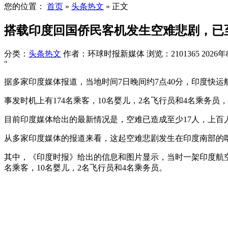
您的位置：
首页
»
头条热文
»
正文
搭载印度回国侨民客机发生空难悲剧，已
分类：
头条热文
作者：环球时报新媒体
浏览：2101365
2026年
"
据多家印度媒体报道，当地时间7日晚间约7点40分，印度快运航空（a
事发时机上有174名乘客，10名婴儿，2名飞行员和4名乘务员，
目前印度媒体给出的最新情况是，空难已造成至少17人，上百
从多家印度媒体的报道来看，这起空难悲剧发生在印度南部的喀拉拉邦
其中，《印度时报》给出的信息和图片显示，当时一架印度航空快运(A
名乘客，10名婴儿，2名飞行员和4名乘务员。