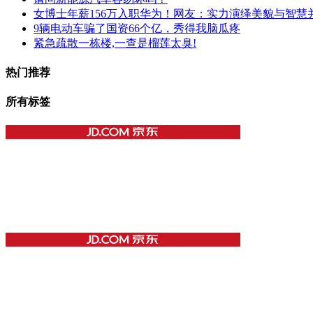
女博士年薪156万入职华为！网友：实力演绎美貌与智慧
9辆电动车骗了国资66个亿，秀得我脑瓜疼
紧急疏散一栋楼,一查是榴莲太臭!
热门推荐
所有标签