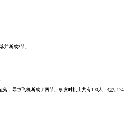
坠落并断成2节。
场。
到并坠落，导致飞机断成了两节。事发时机上共有190人，包括174