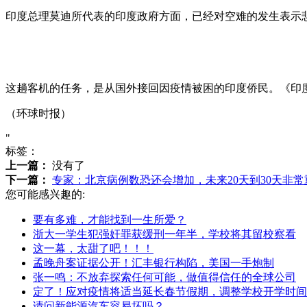
印度总理莫迪所代表的印度政府方面，已经对空难的发生表示
这趟客机的任务，是从国外接回因疫情被困的印度侨民。《印
（环球时报）
"
标签：
上一篇：
没有了
下一篇：
专家：北京病例数恐还会增加，未来20天到30天非常
您可能感兴趣的:
要有多难，才能找到一生所爱？
浙大一学生犯强奸罪获缓刑一年半，学校将其留校察看
这一幕，太甜了吧！！！
孟晚舟案证据公开！汇丰银行构陷，美国一手炮制
张一鸣：不放弃探索任何可能，做值得信任的全球公司
定了！应对疫情将适当延长春节假期，调整学校开学时间
请问新能源汽车容易坏吗？