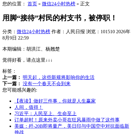
您的位置：
首页
»
微信24小时热榜
»
正文
用脚“接待”村民的村支书，被停职！
分类：
微信24小时热榜
作者：人民日报
浏览：101510
2026年
8月9日 22:59
本期编辑：胡洪江、杨翘楚
觉得好看，请点这里↓↓↓
标签：
上一篇：
明天起，这些新规将影响你的生活
下一篇：
没有一个春天不会到来
您可能感兴趣的:
【夜读】做好三件事，你就是人生赢家
人间，值得！
习近平：人民至上、生命至上
订单超时！原来外卖小哥在狂风暴雨中做了这件事
美媒：歼-20B即将量产，美日印与中国空中对抗面临新
挑战