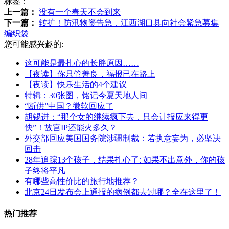
标签：
上一篇：
没有一个春天不会到来
下一篇：
转扩！防汛物资告急，江西湖口县向社会紧急募集
编织袋
您可能感兴趣的:
这可能是最扎心的长胖原因……
【夜读】你只管善良，福报已在路上
【夜读】快乐生活的4个建议
特辑：30张图，铭记今夏天地人间
“断供”中国？微软回应了
胡锡进：“那个女的继续疯下去，只会让报应来得更
快”！故宫IP还能火多久？
外交部回应美国国务院涉疆制裁：若执意妄为，必坚决
回击
28年追踪13个孩子，结果扎心了: 如果不出意外，你的孩
子终将平凡
有哪些高性价比的旅行地推荐？
北京24日发布会上通报的病例都去过哪？全在这里了！
热门推荐