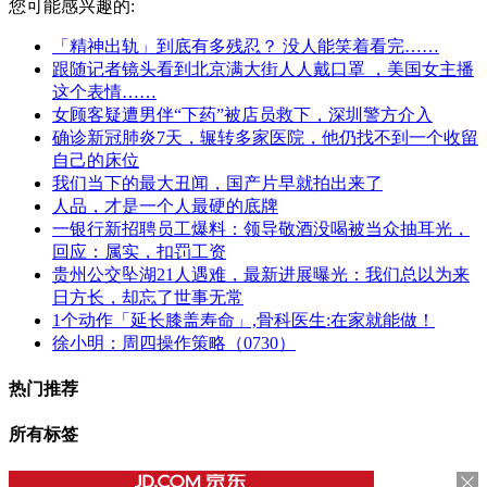
您可能感兴趣的:
「精神出轨」到底有多残忍？ 没人能笑着看完……
跟随记者镜头看到北京满大街人人戴口罩 ，美国女主播
这个表情……
女顾客疑遭男伴“下药”被店员救下，深圳警方介入
确诊新冠肺炎7天，辗转多家医院，他仍找不到一个收留
自己的床位
我们当下的最大丑闻，国产片早就拍出来了
人品，才是一个人最硬的底牌
一银行新招聘员工爆料：领导敬酒没喝被当众抽耳光，
回应：属实，扣罚工资
贵州公交坠湖21人遇难，最新进展曝光：我们总以为来
日方长，却忘了世事无常
1个动作「延长膝盖寿命」,骨科医生:在家就能做！
徐小明：周四操作策略（0730）
热门推荐
所有标签