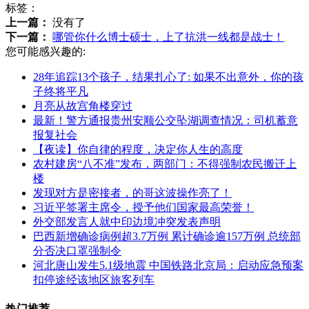
标签：
上一篇：
没有了
下一篇：
哪管你什么博士硕士，上了抗洪一线都是战士！
您可能感兴趣的:
28年追踪13个孩子，结果扎心了: 如果不出意外，你的孩
子终将平凡
月亮从故宫角楼穿过
最新！警方通报贵州安顺公交坠湖调查情况：司机蓄意
报复社会
【夜读】你自律的程度，决定你人生的高度
农村建房“八不准”发布，两部门：不得强制农民搬迁上
楼
发现对方是密接者，的哥这波操作亮了！
习近平签署主席令，授予他们国家最高荣誉！
外交部发言人就中印边境冲突发表声明
巴西新增确诊病例超3.7万例 累计确诊逾157万例 总统部
分否决口罩强制令
河北唐山发生5.1级地震 中国铁路北京局：启动应急预案
扣停途经该地区旅客列车
热门推荐