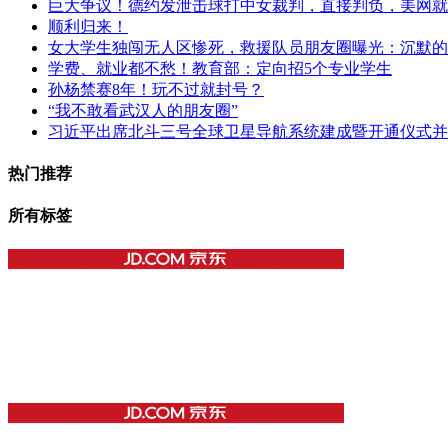
巨大争议！德约发泄击球打中女裁判，直接判负，美网就
顺利归来！
女大学生独闯无人区惨死，救援队员朋友圈曝光：沉默的
学费、就业都不愁！教育部：定向招5个专业学生
孙杨禁赛8年！玩不过就封号？
“我不敢看武汉人的朋友圈”
习近平出席北斗三号全球卫星导航系统建成暨开通仪式并
热门推荐
所有标签