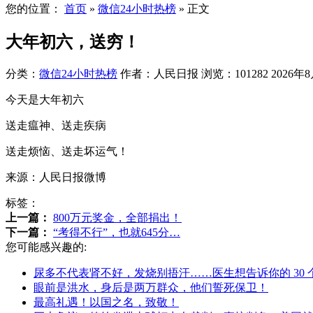
您的位置：
首页
»
微信24小时热榜
»
正文
大年初六，送穷！
分类：
微信24小时热榜
作者：人民日报
浏览：101282
2026年8
今天是大年初六
送走瘟神、送走疾病
送走烦恼、送走坏运气！
来源：人民日报微博
标签：
上一篇：
800万元奖金，全部捐出！
下一篇：
“考得不行”，也就645分…
您可能感兴趣的:
尿多不代表肾不好，发烧别捂汗……医生想告诉你的 30 
眼前是洪水，身后是两万群众，他们誓死保卫！
最高礼遇！以国之名，致敬！