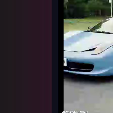
@气质小姐姐Kd