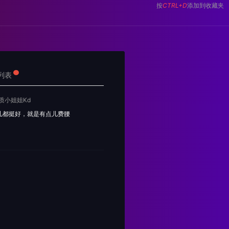
按
CTRL+D
添加到收藏夹
•
列表
质小姐姐Kd
儿都挺好，就是有点儿费腰