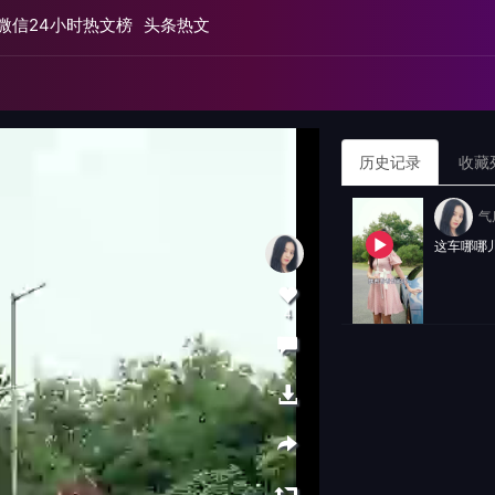
微信24小时热文榜
头条热文
历史记录
收藏
气
这车哪哪
4