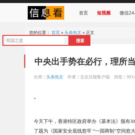
首页
短视频
微信2
您的位置：
首页
»
头条热文
»
正文
中央出手势在必行，理所当
分类：
头条热文
作者：北京日报客户端
浏览：9914
"
今天下午，香港特区政府举办《基本法》颁布3
了题为《国家安全底线愈牢 “一国两制”空间愈