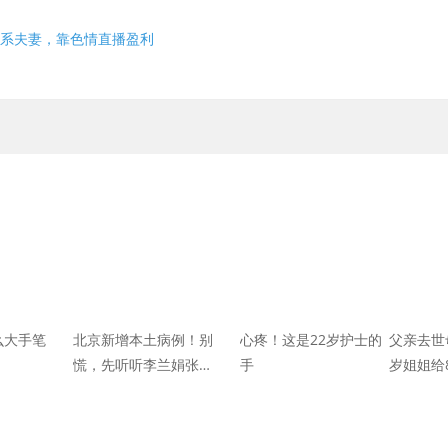
人系夫妻，靠色情直播盈利
么大手笔
北京新增本土病例！别
心疼！这是22岁护士的
父亲去世
慌，先听听李兰娟张文
手
岁姐姐给
宏怎么说
长会，她
人泪目…