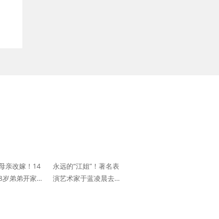
母亲改嫁！14
永远的“江姐”！著名表
8岁弟弟开家
演艺术家于蓝凌晨去
说的一句话令
世，享年99岁