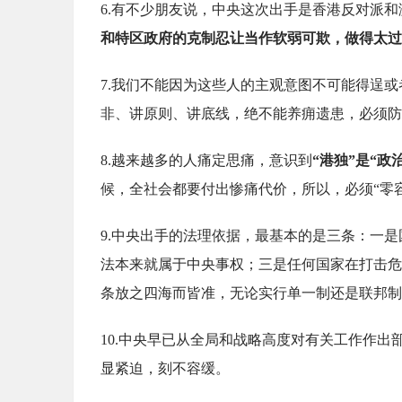
6.有不少朋友说，中央这次出手是香港反对派
和特区政府的克制忍让当作软弱可欺，做得太过
7.我们不能因为这些人的主观意图不可能得逞
非、讲原则、讲底线，绝不能养痈遗患，必须防
8.越来越多的人痛定思痛，意识到
“港独”是“
候，全社会都要付出惨痛代价，所以，必须“零
9.中央出手的法理依据，最基本的是三条：一
法本来就属于中央事权；三是任何国家在打击危
条放之四海而皆准，无论实行单一制还是联邦制
10.中央早已从全局和战略高度对有关工作作出
显紧迫，刻不容缓。