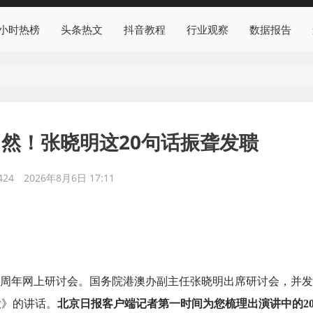
4小时热榜
头条热文
抖音教程
行业观察
数据报告
然！张晓明这20句话振聋发聩
24
2026年8月6日 17:11
0周年网上研讨会。国务院港澳办副主任张晓明出席研讨会，并
大》的讲话。
北京日报客户端记者第一时间为您梳理出演讲中的2