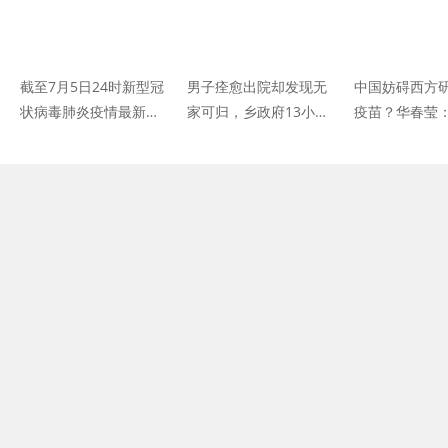
截至7月5日24时新型冠
男子痊愈出院却发现无
中国妨碍西方
状病毒肺炎疫情最新情
家可归，乡政府13小时
疫苗？华春莹
况
为其修房，迎接他回家
来，不用羞羞