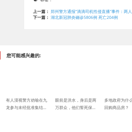
上一篇：
郑州警方通报“滴滴司机性侵直播”事件：两
下一篇：
湖北新冠肺炎确诊5806例 死亡204例
您可能感兴趣的:
有人漠视警方劝喻在九
眼前是洪水，身后是两
多地政府为什
龙参与未经批准集结，
万群众，他们誓死保
回购商品房？
港府：强烈谴责这些违
卫！
法和自私的行为