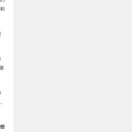
和
根
决
香
势
。
、
那些