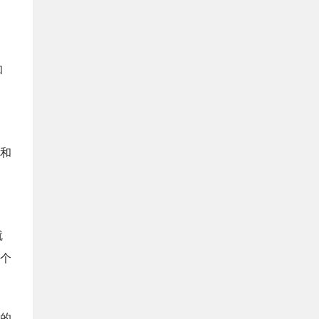
和
出
和
就
个
后的