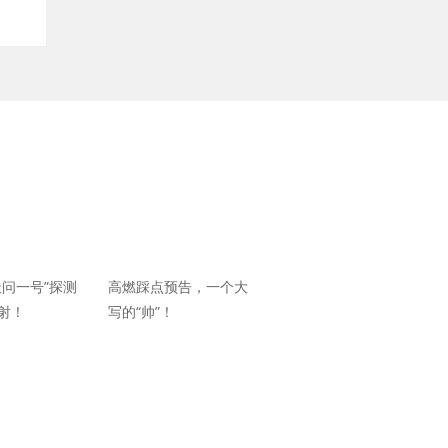
天问一号”探测
高燃踩点预告，一个大
射！
写的“帅”！