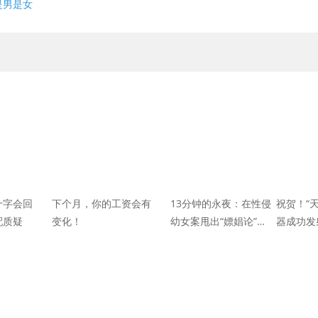
是男是女
十字会回
下个月，你的工资会有
13分钟的永夜：在性侵
祝贺！“
配质疑
变化！
幼女案甩出“嫖娼论”，
器成功发
为什么比王振华更可
恶？