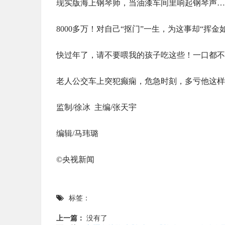
现实版海上钢琴师，当油漆车间里响起钢琴声…
8000多万！对自己“抠门”一生，为这事却“挥金
快过年了，请不要喂我的孩子吃这些！一口都不
老人公交车上突犯癫痫，危急时刻，多亏他这样
监制/徐冰 主编/张天宇
编辑/马玮璐
©央视新闻
标签：
上一篇：
没有了