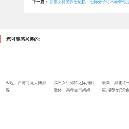
下一篇：
新疆女特警反恐记忆：恐怖分子可不会管你
您可能感兴趣的:
今起，台湾将无大陆游
高三女生弥留之际捐献
最新！湖北红
客
遗体，高考当日妈妈发
应捐赠物资分
文缅怀