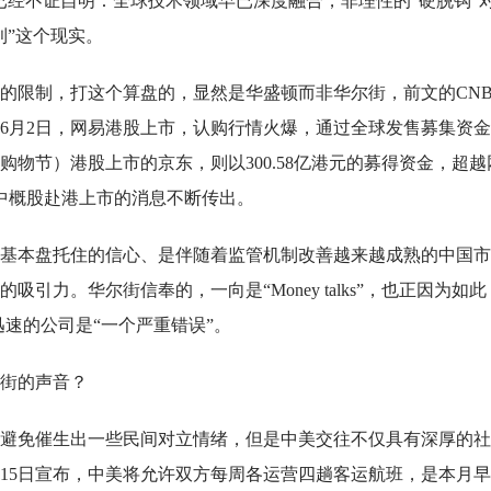
已经不证自明：全球技术领域早已深度融合，非理性的“硬脱钩”
利”这个现实。
的限制，打这个算盘的，显然是华盛顿而非华尔街，前文的CNB
6月2日，网易港股上市，认购行情火爆，通过全球发售募集资
东购物节）港股上市的京东，则以300.58亿港元的募得资金，超越
家中概股赴港上市的消息不断传出。
基本盘托住的信心、是伴随着监管机制改善越来越成熟的中国市
力。华尔街信奉的，一向是“Money talks”，也正因为如此
速的公司是“一个严重错误”。
街的声音？
避免催生出一些民间对立情绪，但是中美交往不仅具有深厚的社
15日宣布，中美将允许双方每周各运营四趟客运航班，是本月