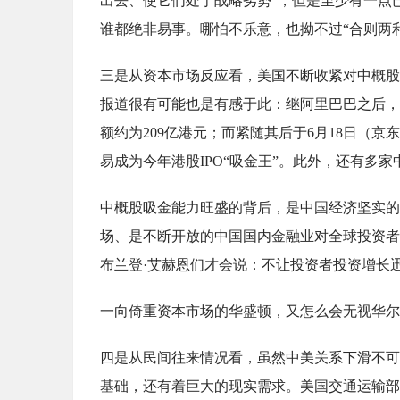
出去、使它们处于战略劣势”，但是至少有一点
谁都绝非易事。哪怕不乐意，也拗不过“合则两
三是从资本市场反应看，美国不断收紧对中概股
报道很有可能也是有感于此：继阿里巴巴之后，
额约为209亿港元；而紧随其后于6月18日（京
易成为今年港股IPO“吸金王”。此外，还有多
中概股吸金能力旺盛的背后，是中国经济坚实的
场、是不断开放的中国国内金融业对全球投资者的吸引
布兰登·艾赫恩们才会说：不让投资者投资增长迅
一向倚重资本市场的华盛顿，又怎么会无视华尔
四是从民间往来情况看，虽然中美关系下滑不可
基础，还有着巨大的现实需求。美国交通运输部