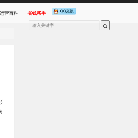
运营百科
省钱帮手
彬
病