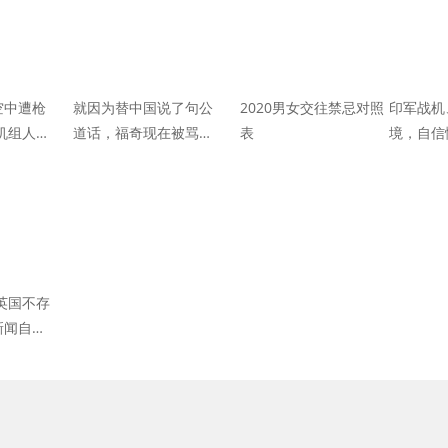
空中遭枪
就因为替中国说了句公
2020男女交往禁忌对照
印军战机
机组人员
道话，福奇现在被骂惨
表
境，自信
了
重演，称
英国不存
闻自由,
自由