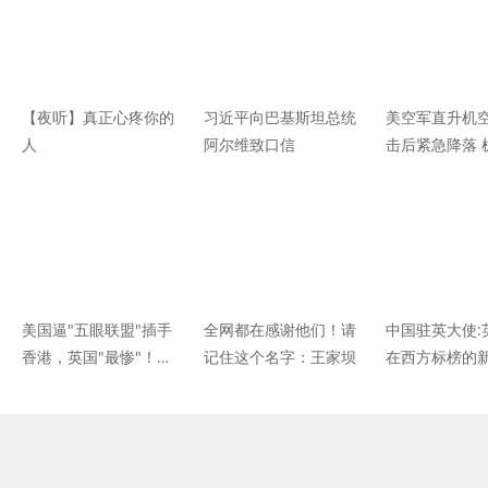
【夜听】真正心疼你的
习近平向巴基斯坦总统
美空军直升机
人
阿尔维致口信
击后紧急降落 
受伤流血
美国逼"五眼联盟"插手
全网都在感谢他们！请
中国驻英大使:
香港，英国"最惨"！欧
记住这个名字：王家坝
在西方标榜的新
盟这句话意味深长
是污蔑诽谤的