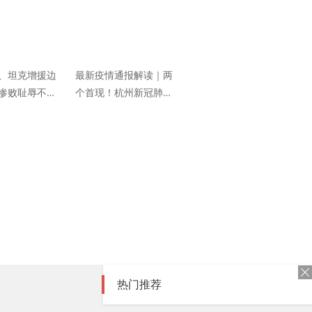
、坦克增援边
最新疫情通报解读｜两
惨败耻辱不会
个首现！杭州新冠肺炎
不惧三面树敌
患者首现无症状病例、
首现“尚未找到明确的感
染来源”病例
热门推荐