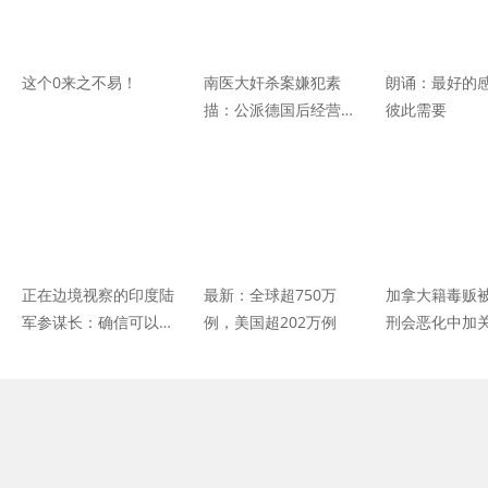
这个0来之不易！
南医大奸杀案嫌犯素
朗诵：最好的
描：公派德国后经营名
彼此需要
犬，成公司股东用靓
号，微信名“一念一世
界”
正在边境视察的印度陆
最新：全球超750万
加拿大籍毒贩
军参谋长：确信可以通
例，美国超202万例
刑会恶化中加
过谈判解决中印边境对
方回应
峙问题