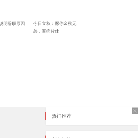
说明辞职原因
今日立秋：愿你金秋无
恙，百病皆休
热门推荐