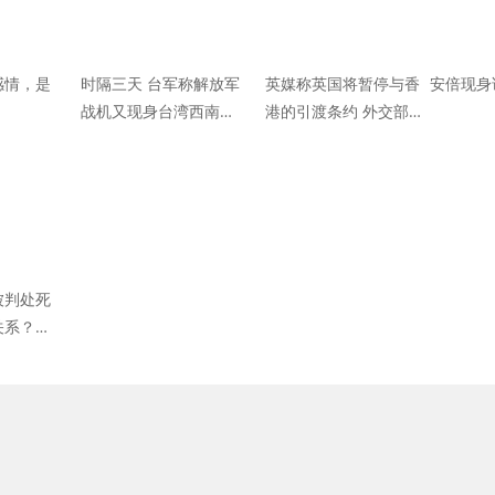
感情，是
时隔三天 台军称解放军
英媒称英国将暂停与香
安倍现身
战机又现身台湾西南空
港的引渡条约 外交部：
域
强烈谴责
被判处死
关系？中