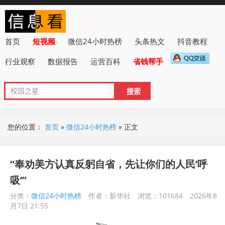
首页
短视频
微信24小时热榜
头条热文
抖音教程
行业观察
数据报告
运营百科
省钱帮手
您的位置：
首页
»
微信24小时热榜
»
正文
“奉劝美方认真反躬自省，先让你们的人民‘呼
吸’”
分类：
微信24小时热榜
作者：新华社
浏览：101684
2026年8
月7日 21:55