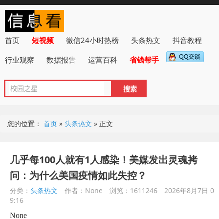
首页
短视频
微信24小时热榜
头条热文
抖音教程
行业观察
数据报告
运营百科
省钱帮手
您的位置：
首页
»
头条热文
»
正文
几乎每100人就有1人感染！美媒发出灵魂拷
问：为什么美国疫情如此失控？
分类：
头条热文
作者：None
浏览：1611246
2026年8月7日 0
9:16
None