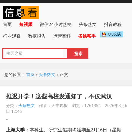
首页
短视频
微信24小时热榜
头条热文
抖音教程
行业观察
数据报告
运营百科
省钱帮手
您的位置：
首页
»
头条热文
»
正文
推迟开学！这些高校发通知了，不仅武汉
分类：
头条热文
作者：天中晚报
浏览：1761354
2026年8月6
日 12:46
"
上海大学：
本科生、研究生假期均延期至2月16日（星期