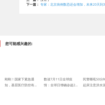
下一篇：
专家：北京病例数恐还会增加，未来20天到3
您可能感兴趣的:
刚刚！国家下紧急通
数读7月11日全球疫
民警嘶吼50分
知，基层医疗防控有新
情：全球日增确诊超22
起床注意洪水
任务
万 累计逾1281万 美国
这声音让网友
新增超6.9万