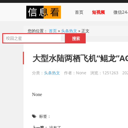
首页
短视频
微信2
您的位置：
首页
»
头条热文
»
正文
大型水陆两栖飞机“鲲龙”A
分类：
头条热文
作者：None
浏览：1251263
20
None
标签：
上一篇：
没有了