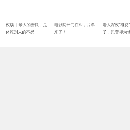
夜读 | 最大的善良，是
电影院开门在即，片单
老人深夜“碰瓷
体谅别人的不易
来了！
子，民警却为