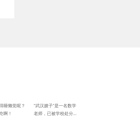
得睡懒觉呢？
“武汉嫂子”是一名数学
吃啊！
老师，已被学校处分？
教育部门回应