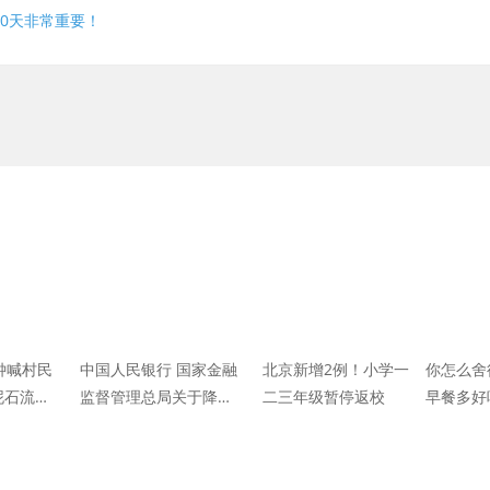
0天非常重要！
钟喊村民
中国人民银行 国家金融
北京新增2例！小学一
你怎么舍
泥石流，
监督管理总局关于降低
二三年级暂停返校
早餐多好
太心疼！
存量首套住房贷款利率
有关事项的通知