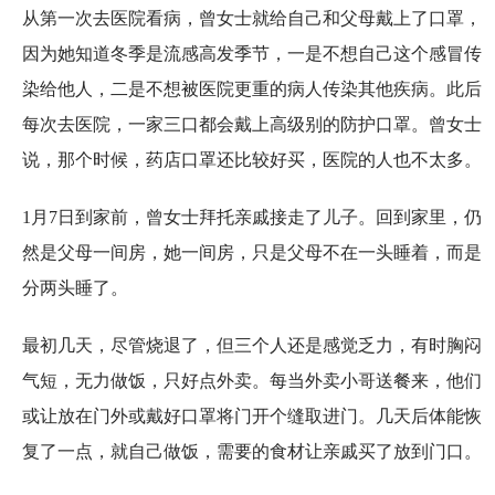
从第一次去医院看病，曾女士就给自己和父母戴上了口罩，
因为她知道冬季是流感高发季节，一是不想自己这个感冒传
染给他人，二是不想被医院更重的病人传染其他疾病。此后
每次去医院，一家三口都会戴上高级别的防护口罩。曾女士
说，那个时候，药店口罩还比较好买，医院的人也不太多。
1月7日到家前，曾女士拜托亲戚接走了儿子。回到家里，仍
然是父母一间房，她一间房，只是父母不在一头睡着，而是
分两头睡了。
最初几天，尽管烧退了，但三个人还是感觉乏力，有时胸闷
气短，无力做饭，只好点外卖。每当外卖小哥送餐来，他们
或让放在门外或戴好口罩将门开个缝取进门。几天后体能恢
复了一点，就自己做饭，需要的食材让亲戚买了放到门口。