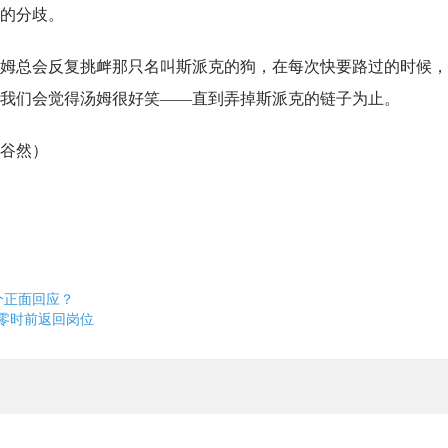
的分歧。
姆总会反复挑衅那只名叫斯派克的狗，在每次快要路过的时候，
我们会觉得汤姆很好笑——直到弄掉斯派克的链子为止。
谷然）
个正面回应？
日零时前返回岗位