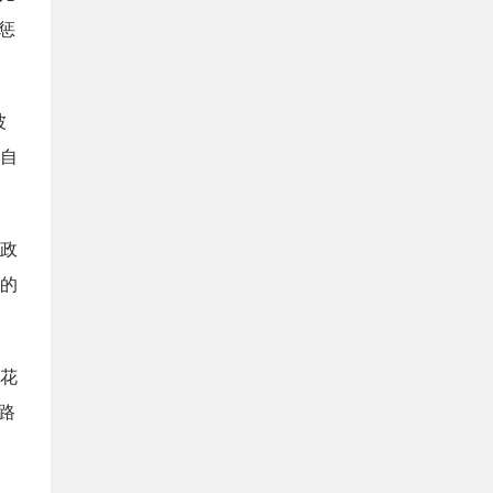
惩
波
自
政
的
花
路