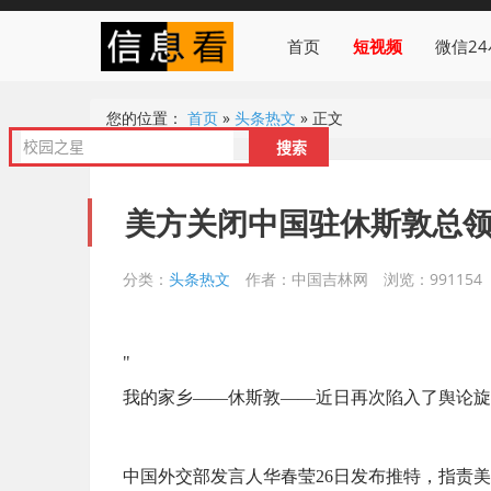
首页
短视频
微信2
您的位置：
首页
»
头条热文
»
正文
美方关闭中国驻休斯敦总
分类：
头条热文
作者：中国吉林网
浏览：991154
"
我的家乡——休斯敦——近日再次陷入了舆论旋
中国外交部发言人华春莹26日发布推特，指责