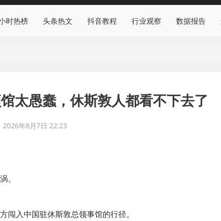
4小时热榜
头条热文
抖音教程
行业观察
数据报告
领馆太愚蠢，休斯敦人都看不下去了
2026年8月7日 22:23
涡。
美方闯入中国驻休斯敦总领事馆的行径。