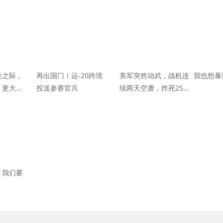
美之际，
再出国门！运-20跨境
美军突然动武，战机连
我也想暴
！更大的
投送参赛官兵
续两天空袭，炸死25名
击美国？
塔利班
，我们要