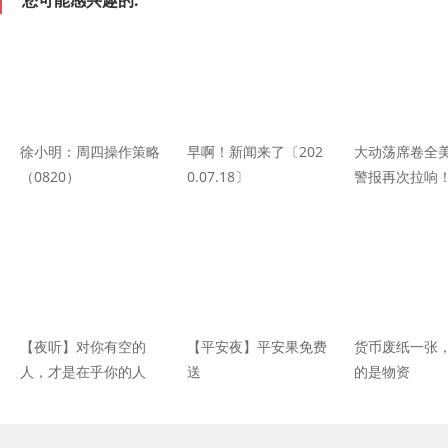
您可能感兴趣的:
徐小明：周四操作策略
早啊！新闻来了〔202
大动荡席卷全
（0820）
0.07.18〕
警报再次拉响
危机马上要冲
【夜听】对你有空的
【平安夜】平安果免费
货币废纸一张
人，才是在乎你的人
送
的是物资