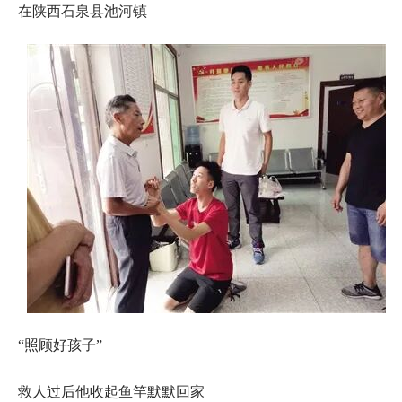
在陕西石泉县池河镇
“照顾好孩子”
救人过后他收起鱼竿默默回家