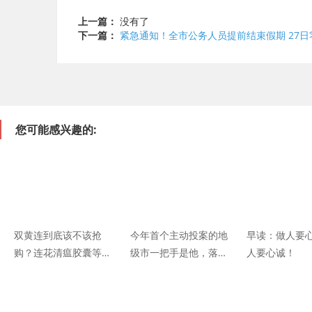
上一篇：
没有了
下一篇：
紧急通知！全市公务人员提前结束假期 27
您可能感兴趣的:
双黄连到底该不该抢
今年首个主动投案的地
早读：做人要
购？连花清瘟胶囊等中
级市一把手是他，落马
人要心诚！
药能抗新冠肺炎吗？专
两天前还在暗访
家发话了