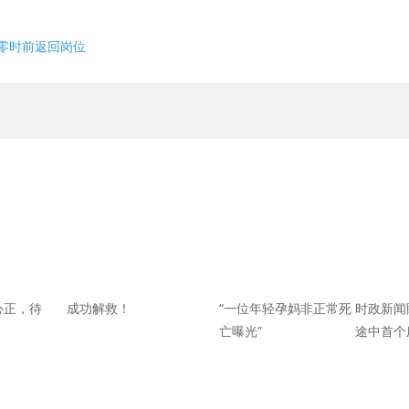
日零时前返回岗位
心正，待
成功解救！
“一位年轻孕妈非正常死
时政新闻
亡曝光”
途中首个
聚焦长三