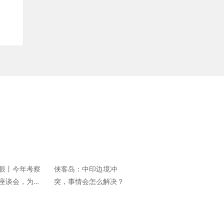
眼丨​今年考察
侠客岛：中印边境冲
座谈会，为何
突，事情会怎么解决？
角？