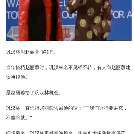
巩汉林叫赵丽蓉”赵妈“。
当年搭档赵丽蓉时，巩汉林名不见经不转，有人向赵丽蓉建
议换掉他。
是赵丽蓉给了巩汉林机会。
巩汉林一直记得赵丽蓉告诫他的话：“干我们这行要讲究，
不能将就。”
细想后来，巩汉林再登春晚舞台，作品也大多质量有保证。