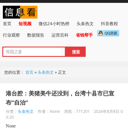
首页
短视频
微信24小时热榜
头条热文
抖音教程
行业观察
数据报告
运营百科
省钱帮手
您的位置：
首页
»
头条热文
»
正文
港台腔：美猪美牛还没到，台湾十县市已宣
布“自治”
分类：
头条热文
作者：None
浏览：771201
2026年8月8日 0
3:20
None