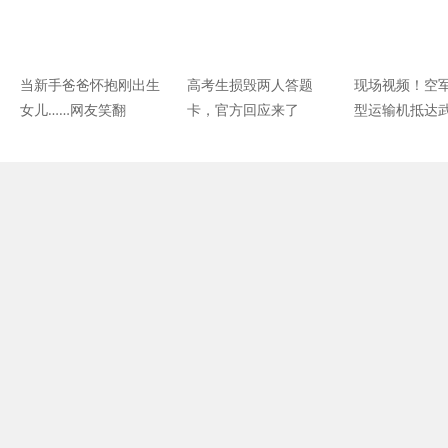
当新手爸爸怀抱刚出生
高考生损毁两人答题
现场视频！空军
女儿……网友笑翻
卡，官方回应来了
型运输机抵达
大量人员物资