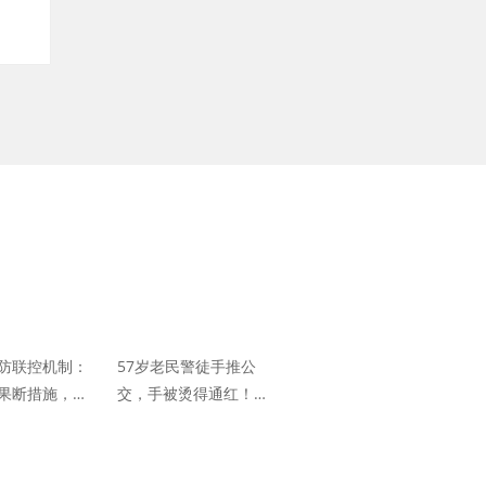
防联控机制：
57岁老民警徒手推公
果断措施，遏
交，手被烫得通红！接
集性疫情扩散
下来的一幕太燃