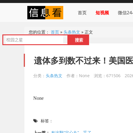
首页
短视频
微信2
您的位置：
首页
»
头条热文
»
正文
遗体多到数不过来！美国医
分类：
头条热文
作者：None
浏览：671506
202
None
标签：
上一篇：
有这颗“定心丸”，妥了