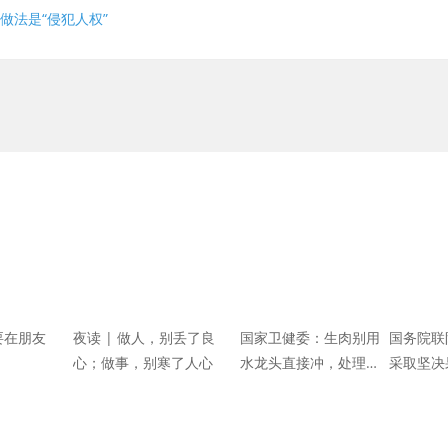
做法是“侵犯人权”
要在朋友
夜读 | 做人，别丢了良
国家卫健委：生肉别用
国务院联
心；做事，别寒了人心
水龙头直接冲，处理后
采取坚决
洗手至少20秒
制北京聚
蔓延