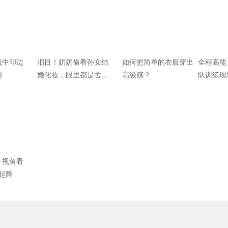
就中印边
泪目！奶奶偷看孙女结
如何把简单的衣服穿出
全程高能
明
婚化妆，眼里都是舍不
高级感？
队训练现
得
一视角看
舰起降