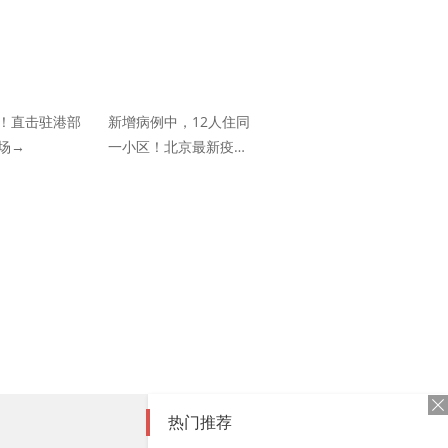
！直击驻港部
新增病例中，12人住同
场→
一小区！北京最新疫情
信息汇总！
热门推荐