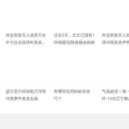
外交部发言人就美方在
过去5天，北京已报告1
外交部发言人
中方抗击疫情时发表不
06例新冠肺炎确诊病例
境冲突发表声
友善言论答记者问
赵立坚介绍加勒万河谷
有哪些实用的砍价技
气场超强！第
冲突事件来龙去脉
巧？
歼-15在辽宁