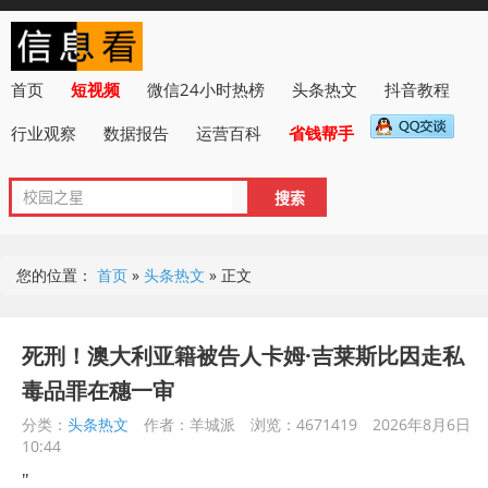
首页
短视频
微信24小时热榜
头条热文
抖音教程
行业观察
数据报告
运营百科
省钱帮手
您的位置：
首页
»
头条热文
»
正文
死刑！澳大利亚籍被告人卡姆·吉莱斯比因走私
毒品罪在穗一审
分类：
头条热文
作者：羊城派
浏览：4671419
2026年8月6日
10:44
"