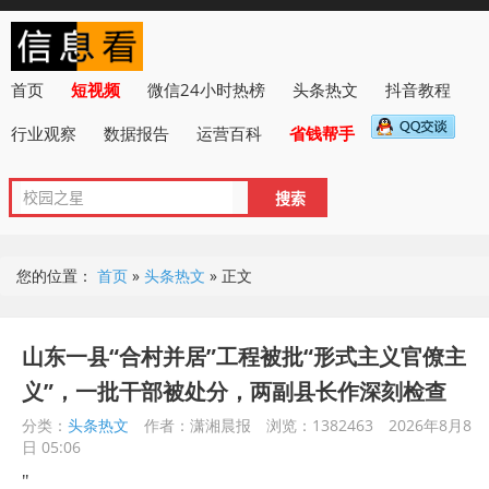
首页
短视频
微信24小时热榜
头条热文
抖音教程
行业观察
数据报告
运营百科
省钱帮手
您的位置：
首页
»
头条热文
»
正文
山东一县“合村并居”工程被批“形式主义官僚主
义”，一批干部被处分，两副县长作深刻检查
分类：
头条热文
作者：潇湘晨报
浏览：1382463
2026年8月8
日 05:06
"