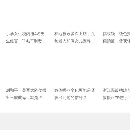
小学女生校内遭4名男
林地被毁多次上访，八
搞权钱、钱色
生侵害，“14岁”刑责年
旬老人和俩女儿因寻衅
额贿赂，曾获
龄要不要下调？
滋事被判刑，7年后林
80后女官员被
业局责令毁林人复植，
母女3人欲申诉改判无
罪
刘和平：美军大阵仗摆
身体哪些变化可能是肾
浙江温岭槽罐
出三艘航母，就是冲着
脏出问题的信号？
救援正在进行
台海局势来的