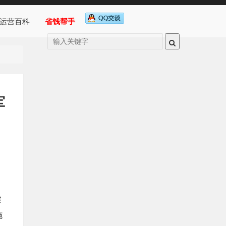
运营百科
省钱帮手
军
建
施