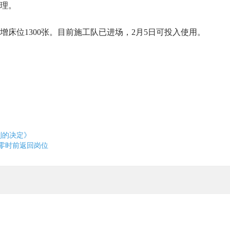
管理。
床位1300张。目前施工队已进场，2月5日可投入使用。
制的决定》
日零时前返回岗位