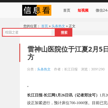
首页
短视频
微信2
您的位置：
首页
»
头条热文
»
正文
雷神山医院位于江夏2月5
方
分类：
头条热文
作者：长江日报
浏览：3091290
"
长江日报-长江网1月26日讯（记者郑汝可）
1月
设正加紧进行，预计床位700-1000张。目