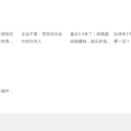
交易收巨
永远不要，责怪你生命
趣步2.0来了！刷视频
自律有3
评杰青的
中的任何人
就能赚钱，秘乐的鬼话
哪一层？
开除
你也信
车爆炸，
！