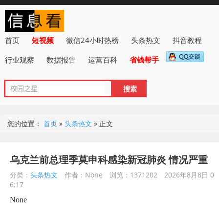
首页
短视频
微信24小时热榜
头条热文
抖音教程
行业观察
数据报告
运营百科
省钱帮手
您的位置：
首页
»
头条热文
»
正文
乌克兰前总理季莫申科感染新冠肺炎 情况严重
分类：
头条热文
作者：None
浏览：1371202
2026年8月8日 0
6:17
None