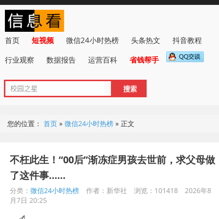
首页
短视频
微信24小时热榜
头条热文
抖音教程
行业观察
数据报告
运营百科
省钱帮手
您的位置：
首页
»
微信24小时热榜
»
正文
不枉此生！“00后”渐冻症男孩去世前，求父母做
了这件事……
分类：
微信24小时热榜
作者：新华社
浏览：101418
2026年8
月7日 20:25