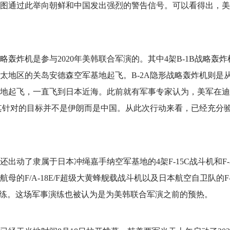
图通过此举向朝鲜和中国发出强烈的警告信号。可以看得出，美
轰炸机是参与2020年美韩联合军演的。其中4架B-1B战略轰炸
太地区的关岛安德森空军基地起飞。B-2A隐形战略轰炸机则是
地起飞，一直飞到日本近海。此前就有军事专家认为，美军在迪
，其针对的目标并不是伊朗而是中国。从此次行动来看，已经充分
动了隶属于日本冲绳嘉手纳空军基地的4架F-15C战斗机和F-
号航母的F/A-18E/F超级大黄蜂舰载战斗机以及日本航空自卫队的F-
演练。这场军事演练也被认为是为美韩联合军演之前的预热。