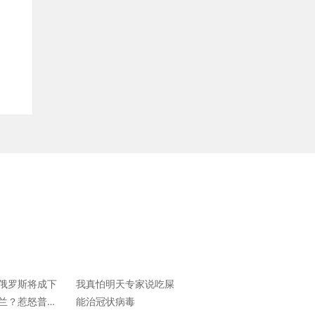
俄罗斯将成下
我真怕明天专家说吃屎
兰？惹怒普
能治冠状病毒