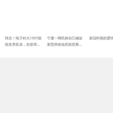
悼念！电子科大1997级
宁夏一网民称自己确诊
新冠时期的爱
校友李跃龙，在疫情防
新型肺炎临死前想看女
控一线牺牲
性xx被拘留