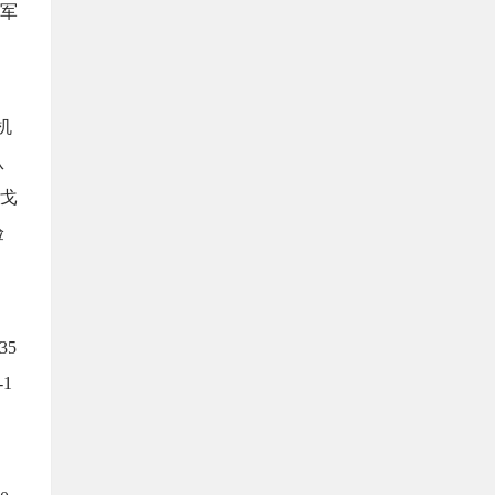
军
机
从
戈
验
35
1