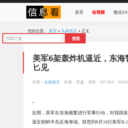
首页
短视频
微信2
您的位置：
首页
»
头条热文
»
正文
美军6架轰炸机逼近，东海
匕见
分类：
头条热文
作者：军递
浏览：831364
2026
"
近期，美军在东海频繁进行军事行动，对我国发
逼近朝鲜半岛近海海域。联想到8月16日美军B