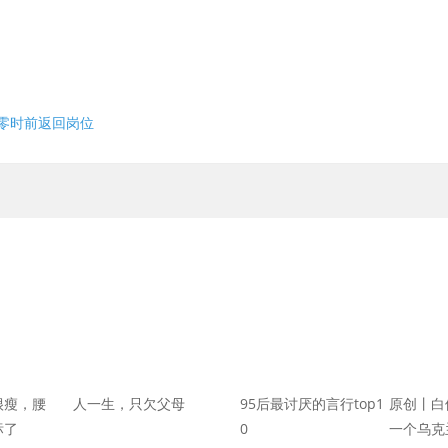
日零时前返回岗位
很瘦，腰
人一生，只欠父母
95后最讨厌的言行top1
原创丨白
标了
0
一个乌克