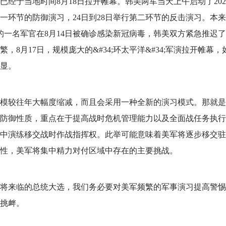
已经于当地时间8月18日拉开帷幕。韩美两军当天上午启动了202
第一环节的防御演习，24日到28日举行第二环节的反击演习。本
的一名军官在8月14日被确诊感染新冠病毒，韩美双方紧急推迟
8月17日，规模庞大的&#34;环太平洋&#34;军演拉开帷幕，
显。
模较往年大幅度缩减，而且会采用一种全新的演习模式。那就是
防御性质，重点在于提高战时危机管理能力以及全面战任务执行
中演练移交战时作战指挥权。此举可能意味着美军将逐步移交驻
性，美军将集中精力对付区域中存在的主要挑战。
将来临的总统大选，我们务必要对美军频繁的军事演习提高警惕
挑衅。