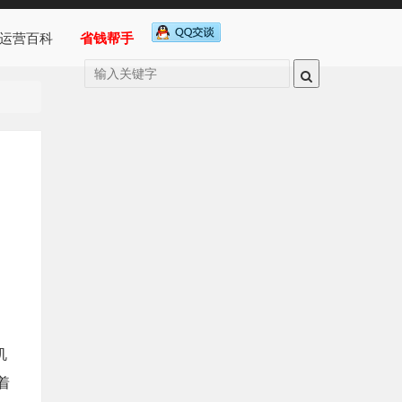
运营百科
省钱帮手
机
着